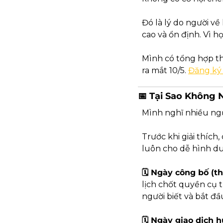
Đó là lý do người về
cao và ổn định. Vì h
Mình có tổng hợp th
ra mắt 10/5. 
Đăng ký 
📅
 Tại Sao Không
Mình nghĩ nhiều ng
Trước khi giải thích
luôn cho dễ hình dun
🗓 Ngày công bố (th
lịch chốt quyền cụ t
người biết và bắt đầ
🗓 Ngày giao dịch h