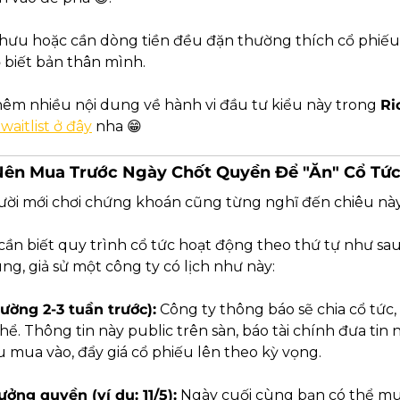
 hưu hoặc cần dòng tiền đều đặn thường thích cổ phiếu t
ọ biết bản thân mình.
êm nhiều nội dung về hành vi đầu tư kiểu này trong 
Ri
waitlist ở đây
 nha 
😁
 Nên Mua Trước Ngày Chốt Quyền Để "Ăn" Cổ Tứ
ười mới chơi chứng khoán cũng từng nghĩ đến chiêu này
, cần biết quy trình cổ tức hoạt động theo thứ tự như sau.
g, giả sử một công ty có lịch như này:
ường 2-3 tuần trước):
 Công ty thông báo sẽ chia cổ tức, 
hể. Thông tin này public trên sàn, báo tài chính đưa tin n
u mua vào, đẩy giá cổ phiếu lên theo kỳ vọng.
ưởng quyền (ví dụ: 11/5):
 Ngày cuối cùng bạn có thể mua