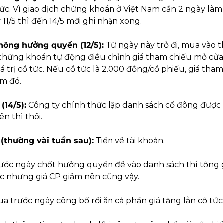
ức. Vì giao dịch chứng khoán ở Việt Nam cần 2 ngày làm 
1/5 thì đến 14/5 mới ghi nhận xong.
không hưởng quyền (12/5):
 Từ ngày này trở đi, mua vào t
 chứng khoán tự động điều chỉnh giá tham chiếu mở cửa
trị cổ tức. Nếu cổ tức là 2.000 đồng/cổ phiếu, giá tham
m đó.
(14/5):
 Công ty chính thức lập danh sách cổ đông được n
n thì thôi.
(thường vài tuần sau):
 Tiền về tài khoản.
ớc ngày chốt hưởng quyền đề vào danh sách thì tổng giá
ức nhưng giá CP giảm nên cũng vậy.
a trước ngày công bố rồi ăn cả phần giá tăng lẫn cổ tức