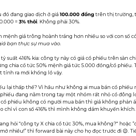
đó đang giao dịch ở giá 
100.000 đồng
 trên thị trường, 
0.000 = 
3% thôi
. Không phải 30%.
 mệnh giá trông hoành tráng hơn nhiều so với con số có 
giá bạn thực sự mua vào
.
ỷ suất 416% kia: công ty này có giá cổ phiếu trên sàn chỉ
ưng chia cổ tức 50% mệnh giá tức 5.000 đồng/cổ phiếu. T
 tính ra mới khổng lồ vậy.
iếu lại thấp thế? Vì hầu như không ai mua bán cổ phiếu n
phiếu đang nằm trong tay một nhóm rất nhỏ cổ đông lớn
 cổ phiếu không có người mua bán thì giá không phản ánh
ào chỉ vì con số 416% thì mình không dám khuyến khích.
ng hỏi "công ty X chia cổ tức 30%, mua không?" hoặc “đầ
mở nhiều!” thì forward bài này cho họ đọc trước đi 
😉
. T