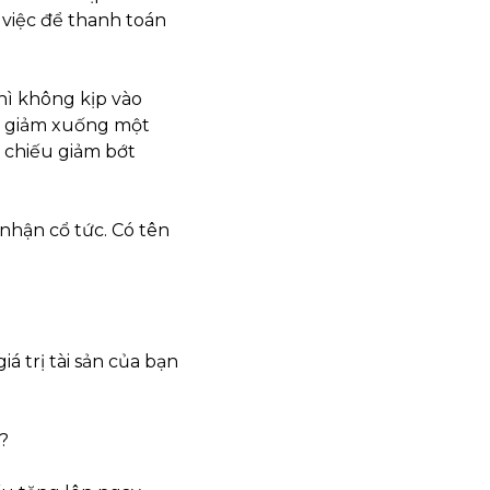
việc để thanh toán 
hì không kịp vào 
 giảm xuống một 
 chiếu giảm bớt 
hận cổ tức. Có tên 
 trị tài sản của bạn 
?