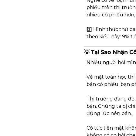
Nghe có vẻ lời, nhưn
phiếu trên thị trườn
nhiều cổ phiếu hơn, 
3️⃣ Hình thức thứ ba 
theo kiểu này: 9% ti
💡
 Tại Sao Nhận Cổ
Nhiều người hỏi mình
Về mặt toán học thì
bán cổ phiếu, bạn ph
Thị trường đang đỏ,
bán. Chúng ta bị chi
đúng lúc nên bán.
Cổ tức tiền mặt khôn
không có cơ hội che