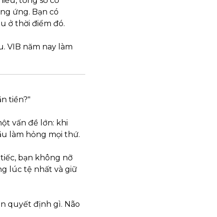
ếu, tổng số cổ 
ng ứng. Bạn có 
u ở thời điểm đó.
u. VIB năm nay làm 
n tiền?"
t vấn đề lớn: khi 
đầu làm hỏng mọi thứ.
tiếc, bạn không nỡ 
g lúc tệ nhất và giữ 
n quyết định gì. Não 