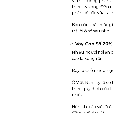
Vì thị trường phản á
theo kỳ vọng. Đến n
phần cổ tức vừa tách
Bạn còn thắc mắc gì
trả lời ở số sau nhé.
⚠️ Vậy Con Số 20%
Nhiều người nói ăn c
cao là xong rồi.
Đây là chỗ nhiều ng
Ở Việt Nam, tỷ lệ cổ
theo quy định của lu
nhiêu.
Nên khi báo viết "cổ
đồng mệnh giá).