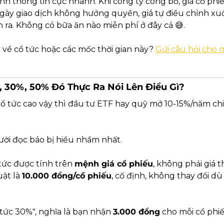
nh thông tin cực nhanh. Khi công ty công bố, giá cổ phi
gày giao dịch không hưởng quyền, giá tự điều chỉnh xu
 ra. Không có bữa ăn nào miễn phí ở đây cả 
😅
.
 về cổ tức hoặc các mốc thời gian này? 
Gửi câu hỏi cho 
, 30%, 50% Đó Thực Ra Nói Lên Điều Gì?
ổ tức cao vậy thì đầu tư ETF hay quỹ mở 10-15%/năm chi.
ười đọc báo bị hiểu nhầm nhất.
 tức được tính trên 
mệnh giá cổ phiếu
, không phải giá t
ật là 
10.000 đồng/cổ phiếu
, cố định, không thay đổi dù 
 tức 30%", nghĩa là bạn nhận 
3.000 đồng
 cho mỗi cổ phiế