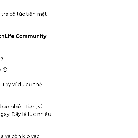
rả cổ tức tiền mặt 
chLife Community
, 
c?
 
😆
.
 Lấy ví dụ cụ thể 
bao nhiêu tiền, và 
gay. Đây là lúc nhiều 
 và còn kịp vào 