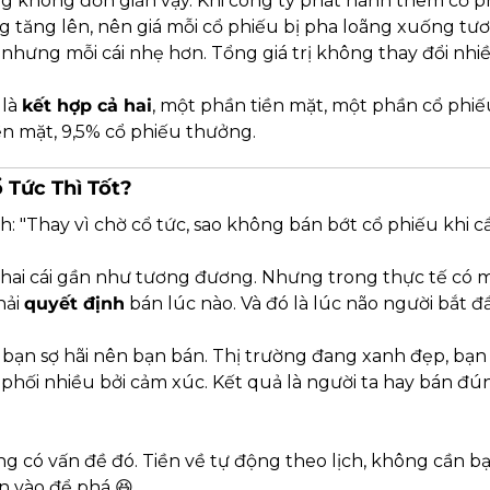
g không đơn giản vậy. Khi công ty phát hành thêm cổ phi
g tăng lên, nên giá mỗi cổ phiếu bị pha loãng xuống tươ
nhưng mỗi cái nhẹ hơn. Tổng giá trị không thay đổi nhiề
là 
kết hợp cả hai
, một phần tiền mặt, một phần cổ phiế
ền mặt, 9,5% cổ phiếu thưởng.
 Tức Thì Tốt?
: "Thay vì chờ cổ tức, sao không bán bớt cổ phiếu khi cầ
 hai cái gần như tương đương. Nhưng trong thực tế có mộ
ải 
quyết định
 bán lúc nào. Và đó là lúc não người bắt 
 bạn sợ hãi nên bạn bán. Thị trường đang xanh đẹp, bạn 
 phối nhiều bởi cảm xúc. Kết quả là người ta hay bán đún
g có vấn đề đó. Tiền về tự động theo lịch, không cần bạ
n vào để phá 
😆
.