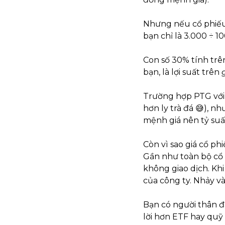
Nhưng nếu cổ phiếu 
bạn chỉ là 3.000 ÷ 10
Con số 30% tính trên
bạn, là lợi suất trên 
Trường hợp PTG với t
hơn ly trà đá 
😅
), nh
mệnh giá nên tỷ suất
Còn vì sao giá cổ ph
Gần như toàn bộ cổ 
không giao dịch. Khi
của công ty. Nhảy v
Bạn có người thân đa
lời hơn ETF hay quỹ 