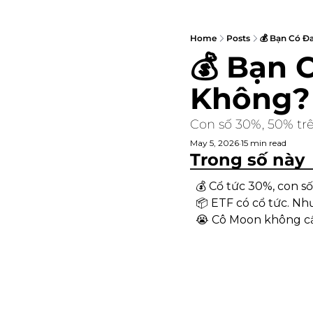
Home
Posts
💰 Bạn Có Đa
💰 Bạn C
Không?
Con số 30%, 50% trên 
May 5, 2026
15 min read
•
Trong số này
💰 Cổ tức 30%, con số
📦 ETF có cổ tức. Nh
😭
 Cô Moon không c