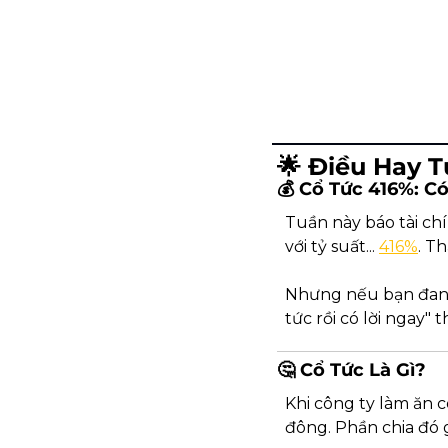
🌟
 Điều Hay 
💰 Cổ Tức 416%: 
Tuần này báo tài chí
với tỷ suất... 
416%
. T
Nhưng nếu bạn đang 
tức rồi có lời ngay" 
🤔
 Cổ Tức Là Gì?
Khi công ty làm ăn có
đông. Phần chia đó g