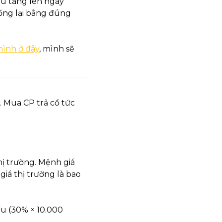
ếu tăng lên ngay 
ống lại bằng đúng 
mình ở đây
, mình sẽ 
 Mua CP trả cổ tức 
hị trường. Mệnh giá 
giá thị trường là bao 
u (30% × 10.000 