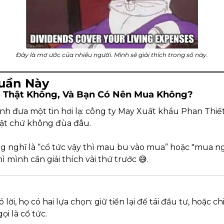
Đây là mơ ước của nhiều người. Mình sẽ giải thích trong số này.
Tuần Này
Có Thật Không, Và Bạn Có Nên Mua Không?
nh đưa một tin hơi lạ: công ty May Xuất khẩu Phan Thiết 
hật chứ không đùa đâu.
nghĩ là “cổ tức vậy thì mau bu vào mua” hoặc "mua nga
thì mình cần giải thích vài thứ trước 
😅
.
 lời, họ có hai lựa chọn: giữ tiền lại để tái đầu tư, hoặc c
ọi là cổ tức.