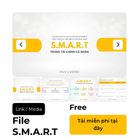
Free
Link / Media
File 
Tải miễn phí tại 
đây
S.M.A.R.T 