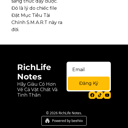
sáng thức dậy được.  
Đó là lý do chiếc file 
Đặt Mục Tiêu Tài 
Chính S.M.A.R.T này ra 
đời.
RichLife 
Notes
Đăng Ký
Hãy Giàu Có Hơn 
Về Cả Vật Chất Và 
Tinh Thần
© 2026 RichLife Notes.
Powered by beehiiv