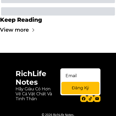
Keep Reading
View more
RichLife 
Notes
Đăng Ký
Hãy Giàu Có Hơn 
Về Cả Vật Chất Và 
Tinh Thần
© 2026 RichLife Notes.