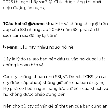
2025 thì bạn thấy sao? 
😉
. Chịu được tăng thì phải 
chịu được giảm bạn ạ.
❓Câu hỏi từ 
@
Hana
:
 Mua ETF và chứng chỉ quỹ trên 
app của SSI nhưng sau 20~30 năm SSI phá sản thì 
sao? Làm sao để lấy lại tiền?
💡
Mình: 
Câu này nhiều người hỏi nè. 
Đây là lý do tại sao bạn nên đầu tư vào nơi được luật 
chứng khoán bảo vệ.
Các cty chứng khoán như SSI, VNDirect, TCBS (và các 
cty được cấp phép) không giữ tiền của bạn ở cty họ. 
Họ phải có 1 bên ngân hàng lưu trữ tiền của khách và 
họ không được phép đụng đến. 
Nên cho dù cty có vấn đề gì thì tiền của bạn cũng an 