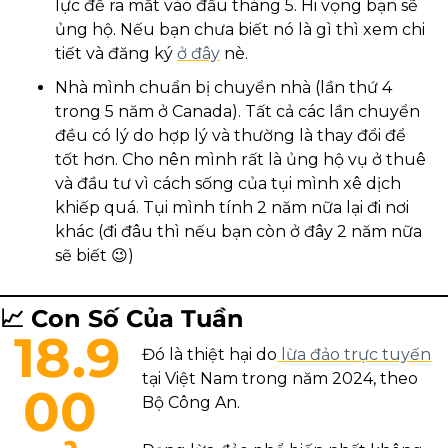
lực để ra mắt vào đầu tháng 5. Hi vọng bạn sẽ 
ủng hộ. Nếu bạn chưa biết nó là gì thì xem chi 
tiết và đăng ký 
ở đây
 nè. 
Nhà mình chuẩn bị chuyển nhà (lần thứ 4 
trong 5 năm ở Canada). Tất cả các lần chuyển 
đều có lý do hợp lý và thường là thay đổi để 
tốt hơn. Cho nên mình rất là ủng hộ vụ ở thuê 
và đầu tư vì cách sống của tụi mình xê dịch 
khiếp quá. Tụi mình tính 2 năm nữa lại đi nơi 
khác (đi đâu thì nếu bạn còn ở đây 2 năm nữa 
sẽ biết 
😉
)
📈
 Con Số Của Tuần
18.9
Đó là thiệt hại do
 lừa đảo trực tuyến
tại Việt Nam trong năm 2024, theo 
00 
Bộ Công An. 