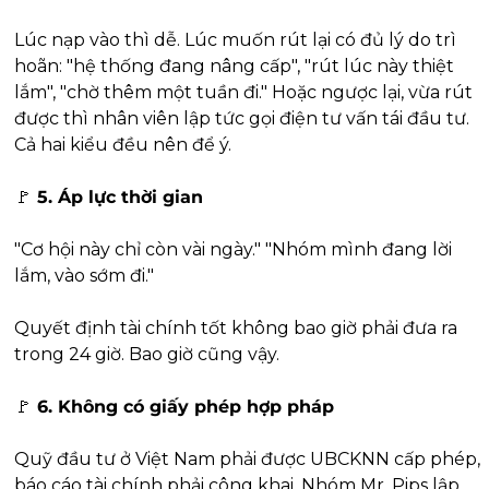
Lúc nạp vào thì dễ. Lúc muốn rút lại có đủ lý do trì 
hoãn: "hệ thống đang nâng cấp", "rút lúc này thiệt 
lắm", "chờ thêm một tuần đi." Hoặc ngược lại, vừa rút 
được thì nhân viên lập tức gọi điện tư vấn tái đầu tư. 
Cả hai kiểu đều nên để ý.
🚩
 5. Áp lực thời gian
"Cơ hội này chỉ còn vài ngày." "Nhóm mình đang lời 
lắm, vào sớm đi."
Quyết định tài chính tốt không bao giờ phải đưa ra 
trong 24 giờ. Bao giờ cũng vậy.
🚩
 6. Không có giấy phép hợp pháp
Quỹ đầu tư ở Việt Nam phải được UBCKNN cấp phép, 
báo cáo tài chính phải công khai. Nhóm Mr. Pips lập 