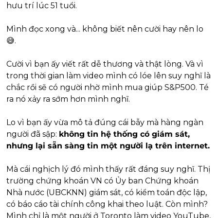
hưu trí lúc 51 tuổi.
Mình đọc xong và... không biết nên cười hay nên lo 
😅
.
Cười vì bạn ấy viết rất dễ thương và thật lòng. Và vì 
trong thời gian làm video mình có lóe lên suy nghĩ là 
chắc rồi sẽ có người nhờ mình mua giúp S&P500. Té 
ra nó xảy ra sớm hơn mình nghĩ.
Lo vì bạn ấy vừa mô tả đúng cái bẫy mà hàng ngàn 
người đã sập: 
không tin hệ thống có giám sát, 
nhưng lại sẵn sàng tin một người lạ trên internet.
Mà cái nghịch lý đó mình thấy rất đáng suy nghĩ. Thị 
trường chứng khoán VN có Ủy ban Chứng khoán 
Nhà nước (UBCKNN) giám sát, có kiểm toán độc lập, 
có báo cáo tài chính công khai theo luật. Còn mình? 
Mình chỉ là một người ở Toronto làm video YouTube, 