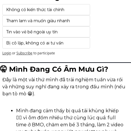
Không có kiến thức tài chính
Tham lam và muốn giàu nhanh
Tin vào vẻ bề ngoài uy tín
Bị cô lập, không có ai tư vấn
Login
or
Subscribe
to participate
🤫
 Mình Đang Có Âm Mưu Gì?
Đây là một vài thứ mình đã trải nghiệm tuần vừa rồi 
và những suy nghĩ đang xảy ra trong đầu mình (nếu 
bạn tò mò 
😁
).
Mình đang cảm thấy bị quá tải khủng khiếp 
😵‍💫
 vì ôm đồm nhiều thứ cùng lúc quá: full 
time ở BMO, chăm em bé 3 tháng, làm 2 video 