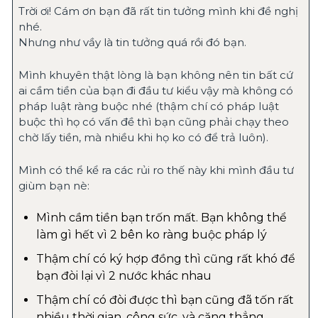
Trời ơi! Cám ơn bạn đã rất tin tưởng mình khi đề nghị 
nhé.
Nhưng như vầy là tin tưởng quá rồi đó bạn.
Mình khuyên thật lòng là bạn không nên tin bất cứ 
ai cầm tiền của bạn đi đầu tư kiểu vậy mà không có 
pháp luật ràng buộc nhé (thậm chí có pháp luật 
buộc thì họ có vấn đề thì bạn cũng phải chạy theo 
chờ lấy tiền, mà nhiều khi họ ko có để trả luôn).
Mình có thể kể ra các rủi ro thế này khi mình đầu tư 
giùm bạn nè:
Mình cầm tiền bạn trốn mất. Bạn không thể 
làm gì hết vì 2 bên ko ràng buộc pháp lý
Thậm chí có ký hợp đồng thì cũng rất khó để 
bạn đòi lại vì 2 nước khác nhau
Thậm chí có đòi được thì bạn cũng đã tốn rất 
nhiều thời gian, công sức, và căng thẳng