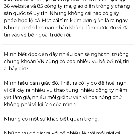
36 website và 85 công ty ma, giao diện trông y chang 
sàn quốc tế uy tín. Nhưng không cái nào có giấy 
phép hợp lệ cả. Một cái tìm kiếm đơn giản là ra ngay. 
Nhưng phần lớn nạn nhân không làm bước đó vì đã 
tin vào vẻ bề ngoài trước rồi.
Mình biết đọc đến đây nhiều bạn sẽ nghĩ: thị trường 
chứng khoán VN cũng có bao nhiêu vụ bê bối rồi, tin 
ai bây giờ?
Mình hiểu cảm giác đó. Thật ra có lý do để hoài nghi 
vì đã xảy ra nhiều vụ thao túng, nhiều công ty niêm 
yết làm giá, nhiều môi giới tư vấn vì hoa hồng chứ 
không phải vì lợi ích của mình.
Nhưng có một sự khác biệt quan trọng.
Những vụ đó xảy ra với cổ phiếu lẻ, với môi giới cá 