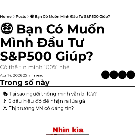
Home
Posts
🤑 Bạn Có Muốn Mình Đầu Tư S&P500 Giúp?
🤑 Bạn Có Muốn 
Mình Đầu Tư 
S&P500 Giúp?
Có thể tin mình 100% nhé
Apr 14, 2026
25 min read
•
Trong số này
🎭 Tại sao người thông minh vẫn bị lừa?
🚩
 6 dấu hiệu đỏ để nhận ra lùa gà
🤔
 Thị trường VN có đáng tin?