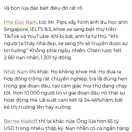
Và bọn lừa đảo biết điều đó rất rõ.
Phó Đức Nam
, tức Mr. Pips, xây hình ảnh du học sinh 
Singapore, IELTS 8.5, khoe xe sang biệt thự trên 
TikTok và YouTube. Khi bị bắt, anh ta tự thú: "Khi 
người ta thấy nhà đẹp, xe sang thì sẽ truyền được sự 
tin tưởng." Không phải ngẫu nhiên. Chiến lược hết. 
2.661 nạn nhân, 1.301 tỷ đồng.
Nhật Nam
 thì khác. Họ không khoe mẽ. Họ đưa ra 
hợp đồng trông rất chuyên nghiệp, trả lãi đúng hẹn 
trong giai đoạn đầu, tạo cảm giác mọi thứ đang chạy 
tốt. Hơn 10.000 người tin vì giai đoạn đầu nó thật sự 
hoạt động mà. Lãi suất cam kết là 34-46%/năm, bất 
kể thị trường lên hay xuống.
Bernie Madoff
 thì lại khác nữa. Ông lừa hơn 65 tỷ 
USD trong nhiều thập kỷ. Nạn nhân có cả ngân hàng 