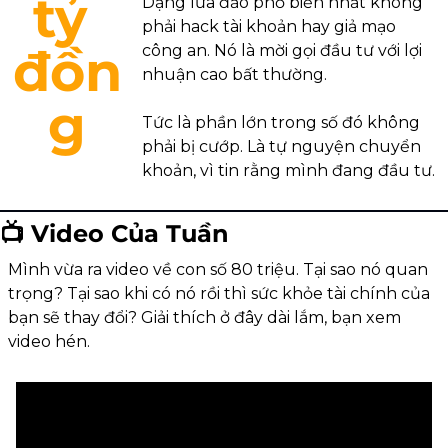
tỷ 
Dạng lừa đảo phổ biến nhất không 
phải hack tài khoản hay giả mạo 
đồn
công an. Nó là mời gọi đầu tư với lợi 
nhuận cao bất thường.
g
Tức là phần lớn trong số đó không 
phải bị cướp. Là tự nguyện chuyển 
khoản, vì tin rằng mình đang đầu tư.
📺 Video Của Tuần
Mình vừa ra video về con số 80 triệu. Tại sao nó quan 
trọng? Tại sao khi có nó rồi thì sức khỏe tài chính của 
bạn sẽ thay đổi? Giải thích ở đây dài lắm, bạn xem 
video hén. 