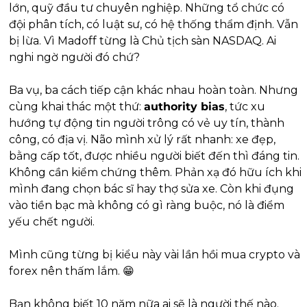
lớn, quỹ đầu tư chuyên nghiệp. Những tổ chức có 
đội phân tích, có luật sư, có hệ thống thẩm định. Vẫn 
bị lừa. Vì Madoff từng là Chủ tịch sàn NASDAQ. Ai 
nghi ngờ người đó chứ?
Ba vụ, ba cách tiếp cận khác nhau hoàn toàn. Nhưng 
cùng khai thác một thứ: 
authority bias
, tức xu 
hướng tự động tin người trông có vẻ uy tín, thành 
công, có địa vị. Não mình xử lý rất nhanh: xe đẹp, 
bằng cấp tốt, được nhiều người biết đến thì đáng tin. 
Không cần kiểm chứng thêm. Phản xạ đó hữu ích khi 
mình đang chọn bác sĩ hay thợ sửa xe. Còn khi đụng 
vào tiền bạc mà không có gì ràng buộc, nó là điểm 
yếu chết người.
Mình cũng từng bị kiểu này vài lần hồi mua crypto và 
forex nên thấm lắm. 
😁
Bạn không biết 10 năm nữa ai sẽ là người thế nào. 