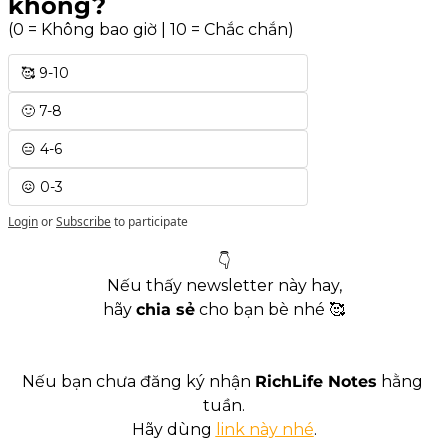
không?
(0 = Không bao giờ | 10 = Chắc chắn)
🥰 9-10
🙂 7-8
😑 4-6
😖 0-3
Login
or
Subscribe
to participate
👇
Nếu thấy newsletter này hay,
hãy 
chia sẻ
 cho bạn bè nhé 
🥰
Nếu bạn chưa đăng ký nhận 
RichLife Notes
 hằng 
tuần.
Hãy dùng 
link này nhé
.