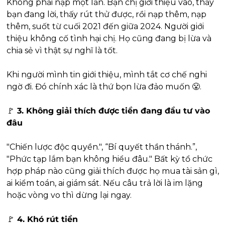
Không phải nạp một lần. Bạn chị giới thiệu vào, thấy 
bạn đang lời, thấy rút thử được, rồi nạp thêm, nạp 
thêm, suốt từ cuối 2021 đến giữa 2024. Người giới 
thiệu không cố tình hại chị. Họ cũng đang bị lừa và 
chia sẻ vì thật sự nghĩ là tốt.
Khi người mình tin giới thiệu, mình tắt cơ chế nghi 
ngờ đi. Đó chính xác là thứ bọn lừa đảo muốn 
😤
.
🚩
 3. Không giải thích được tiền đang đầu tư vào 
đâu
"Chiến lược độc quyền.", “Bí quyết thần thánh.”, 
"Phức tạp lắm bạn không hiểu đâu." Bất kỳ tổ chức 
hợp pháp nào cũng giải thích được họ mua tài sản gì, 
ai kiểm toán, ai giám sát. Nếu câu trả lời là im lặng 
hoặc vòng vo thì dừng lại ngay.
🚩
 4. Khó rút tiền