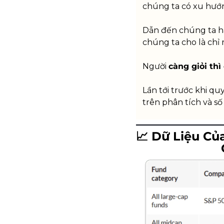
chúng ta có xu hướng
Dẫn đến chúng ta ha
chúng ta cho là chỉ 
Người 
càng giỏi thì
Lần tới trước khi qu
trên phân tích và số
📈
 Dữ Liệu Củ