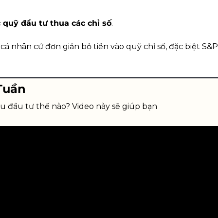
 quỹ đầu tư thua các chỉ số
.
á nhân cứ đơn giản bỏ tiền vào quỹ chỉ số, đặc biệt S&P5
Tuần
u đầu tư thế nào? Video này sẽ giúp bạn