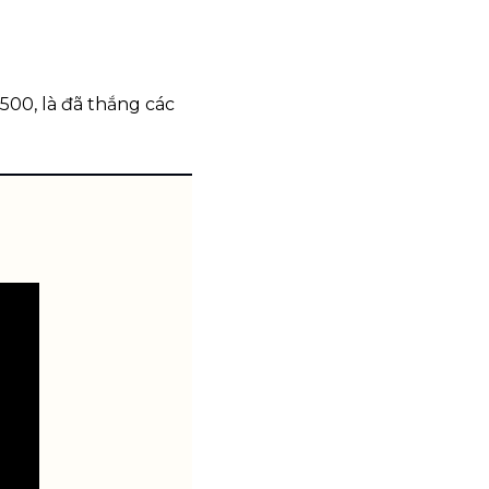
00, là đã thắng các 