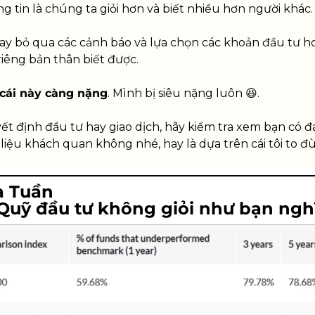
 tin là chúng ta giỏi hơn và biết nhiều hơn người khác.
y bỏ qua các cảnh báo và lựa chọn các khoản đầu tư ho
riêng bản thân biết được.
 cái này càng nặng
. Mình bị siêu nặng luôn 
😆
.
yết định đầu tư hay giao dịch, hãy kiểm tra xem bạn có 
 liệu khách quan không nhé, hay là dựa trên cái tôi to đ
a Tuần
Quỹ đầu tư không giỏi như bạn ngh