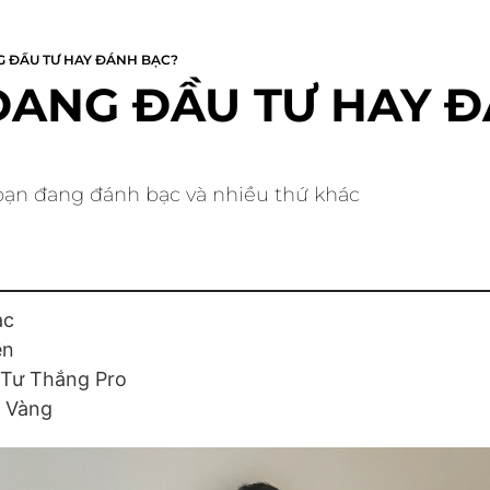
 ĐẦU TƯ HAY ĐÁNH BẠC?
ĐANG ĐẦU TƯ HAY Đ
 bạn đang đánh bạc và nhiều thứ khác
ạc
ền
 Tư Thắng Pro
r Vàng