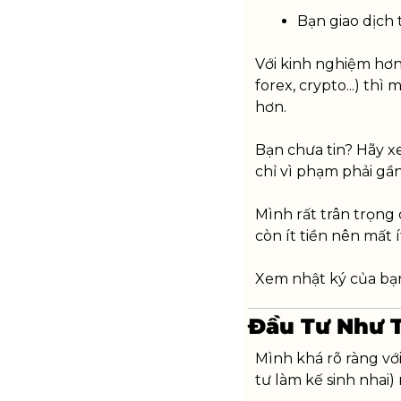
Bạn giao dịch 
Với kinh nghiệm hơn 
forex, crypto...) th
hơn.
Bạn chưa tin? Hãy x
chỉ vì phạm phải gần
Mình rất trân trọng c
còn ít tiền nên mất 
Xem nhật ký của bạn 
Đầu Tư Như T
Mình khá rõ ràng vớ
tư làm kế sinh nhai)