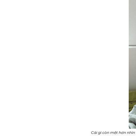
Cái gì còn mệt hơn nhìn 