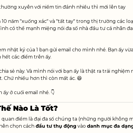
thường xuyên với niềm tin đánh nhiều thì mới lên tay
10 năm "xuống xác" và "tất tay" trong thị trường các loạ
ì mình có thể mạnh miệng nói đa số nhà đầu tư cá nhân đ
em nhật ký của 1 bạn gửi email cho mình nhé. Bạn ấy vừa
 hết các điểm trên ấy.
hia sẻ này. Và mình nói với bạn ấy là thật ra trải nghiệm n
ít. Chứ nhiều hơn thì còn mất ác. 
😆
ấy ở cuối email nhé. 👇
hế Nào Là Tốt?
i quan điểm là đại đa số chúng ta (những người không 
 nên chọn cách 
đầu tư thụ động
 vào 
danh mục đa dạn