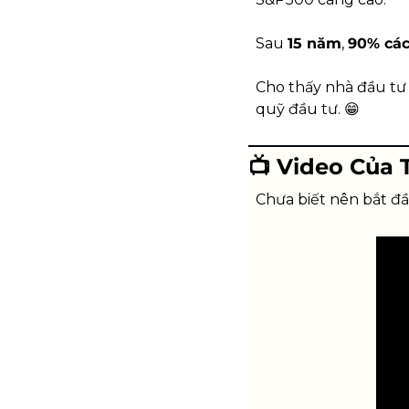
Sau 
15 năm
, 
90% các
Cho thấy nhà đầu tư c
quỹ đầu tư. 
😁
📺 Video Của 
Chưa biết nên bắt đầ