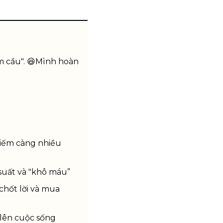
 cầu". 
😆
Mình hoàn 
iếm càng nhiều 
 suất và "khô máu”
chốt lời và mua 
 lên cuộc sống