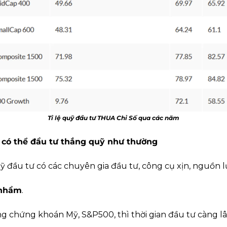
Tỉ lệ quỹ đầu tư THUA Chỉ Số qua các năm
 có thể đầu tư thắng quỹ như thường
đầu tư có các chuyên gia đầu tư, công cụ xịn, nguồn lực 
 nhầm
.
ờng chứng khoán Mỹ, S&P500, thì thời gian đầu tư càng lâ