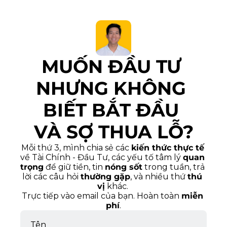
MUỐN ĐẦU TƯ 
NHƯNG KHÔNG 
BIẾT BẮT ĐẦU 
VÀ SỢ THUA LỖ?
Mỗi thứ 3, mình chia sẻ các 
kiến thức thực tế
về Tài Chính - Đầu Tư, các yếu tố tâm lý 
quan 
trọng
 để giữ tiền, tin 
nóng sốt
 trong tuần, trả 
lời các câu hỏi 
thường gặp
, và nhiều thứ 
thú 
vị
 khác. 
Trực tiếp vào email của bạn. Hoàn toàn 
miễn 
phí
.